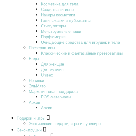
Косметика для тела
Средства гигиены
Наборы косметики
Гели‚ смазки и лубриканты
Стимуляторы
Менструальные чаши
Парфюмерия
Очищающие средства для игрушек и тела
Презервативы
Классические и фантазийные презервативы
Бады
Для женщин
Для мужчин
Unisex
Новинки
ЭльМято
Маркетинговая поддержка
POS-материалы
Архив
Архив
Подарки и игры
Эротические подарки‚ игры и сувениры
Секс-игрушки