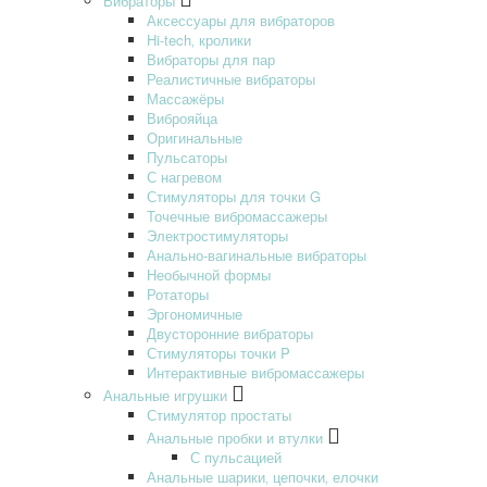
Вибраторы
Аксессуары для вибраторов
Hi-tech‚ кролики
Вибраторы для пар
Реалистичные вибраторы
Массажёры
Виброяйца
Оригинальные
Пульсаторы
С нагревом
Стимуляторы для точки G
Точечные вибромассажеры
Электростимуляторы
Анально-вагинальные вибраторы
Необычной формы
Ротаторы
Эргономичные
Двусторонние вибраторы
Стимуляторы точки P
Интерактивные вибромассажеры
Анальные игрушки
Стимулятор простаты
Анальные пробки и втулки
С пульсацией
Анальные шарики‚ цепочки‚ елочки