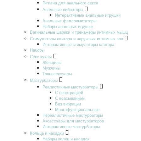
Гигиена для анального секса
Анальные вибраторы
Интерактивные анальные игрушки
Анальные фаллоимитаторы
Наборы анальных игрушек
Вагинальные шарики и тренажеры интимных мышц
Стимуляторы клитора и наружных интимных зон
Интерактивные стимуляторы клитора
Наборы
Секс куклы
Женщины
Мужчины
Транссексуалы
Мастурбаторы
Реалистичные мастурбаторы
С пенетрацией
С всасыванием
Без вибрации
Многофункциональные
Нереалистичные мастурбаторы
Аксессуары для мастурбаторов
Интерактивные мастурбаторы
Кольца и насадки
Наборы колец и насадок