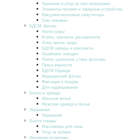
Хранение и уход за секс-игрушками
Элементы питания и зарядные устройства
Вакуумно-волновые симуляторы
Секс-машины
БДСМ‚ фетиш
Аксессуары
Кляпы‚ трензели‚ расширители
Очки‚ маски‚ шоры
БДСМ наборы и комплекты
Ошейники‚ поводки
Плети‚ шлёпалки‚ стеки‚ флогеры
Пояса верности
БДСМ Одежда
Медицинский фетиш
Фиксация и бондаж
Для подвешивания
Белье и одежда
Женское бельё
Мужская одежда и белье
Украшения
Украшения
Бьюти товары
Массажеры для лица
Уход за зубами
Интимная косметика