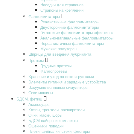
Насадки для страпонов
Страпоны на креплении
Фаллоимитаторы
Реалистичные фаллоимитаторы
Двусторонние фаллоимитаторы
Гигантские фаллоимитаторы «фистинг»
Анально-вагинальные фаллоимитаторы
Нереалистичные фаллоимитаторы
Мужские полуторсы
Шприцы для введения лубриканта
Протезы
Грудные протезы
Фаллопротезы
Хранение и уход за секс-игрушками
Элементы питания и зарядные устройства
Вакуумно-волновые симуляторы
Секс-машины
БДСМ‚ фетиш
Аксессуары
Кляпы‚ трензели‚ расширители
Очки‚ маски‚ шоры
БДСМ наборы и комплекты
Ошейники‚ поводки
Плети‚ шлёпалки‚ стеки‚ флогеры